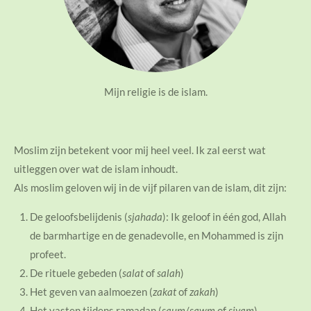
Mijn religie is de islam.
Moslim zijn betekent voor mij heel veel. Ik zal eerst wat
uitleggen over wat de islam inhoudt.
Als moslim geloven wij in de vijf pilaren van de islam, dit zijn:
De geloofsbelijdenis (
sjahada
): Ik geloof in één god, Allah
de barmhartige en de genadevolle, en Mohammed is zijn
profeet.
De rituele gebeden (
salat
of
salah
)
Het geven van aalmoezen (
zakat
of
zakah
)
Het vasten tijdens ramadan (
saum
/
sawm
of
siyam
)