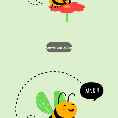
Geveltuinactie